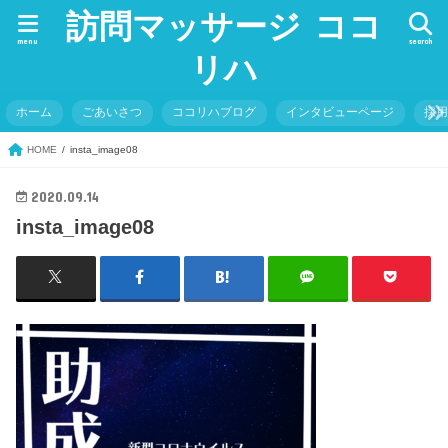
訪問マッサージ ココ
menu
search
リハ
ホーム
ごあいさつ
ココリハブログ
インタビューページ
採
HOME
insta_image08
2020.09.14
insta_image08