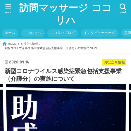
訪問マッサージ ココ
menu
search
リハ
ホーム
ごあいさつ
ココリハブログ
インタビューページ
採
HOME
お役立ち情報
新型コロナウイルス感染症緊急包括支援事業（介護分）の実施について
2020.09.14
お役立ち情報
新型コロナウイルス感染症緊急包括支援事業
（介護分）の実施について