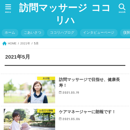
訪問マッサージ ココ
menu
search
リハ
ホーム
ごあいさつ
ココリハブログ
インタビューページ
採
HOME
2021年
5月
2021年5月
未分類
訪問マッサージで目指せ、健康長
寿！
2021.05.19
お役立ち情報
ケアマネージャーに朗報です！
2021.05.06