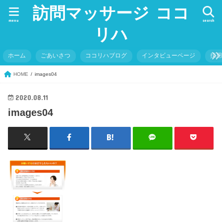
訪問マッサージ ココ
menu
search
リハ
ホーム
ごあいさつ
ココリハブログ
インタビューページ
採
HOME
images04
2020.08.11
images04