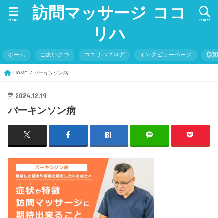
訪問マッサージ ココ
menu
search
リハ
ホーム
ごあいさつ
ココリハブログ
インタビューページ
採
HOME
パーキンソン病
2024.12.19
パーキンソン病