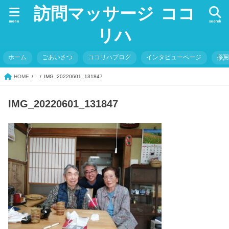
訪問マッサージ ココ
menu
search
リハ
ホーム
ごあいさつ
ココリハブログ
インタビューページ
採
HOME
IMG_20220601_131847
IMG_20220601_131847