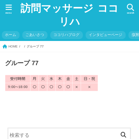
訪問マッサージ ココ
menu
search
リハ
ホーム
ごあいさつ
ココリハブログ
インタビューページ
採
HOME
グループ 77
グループ 77